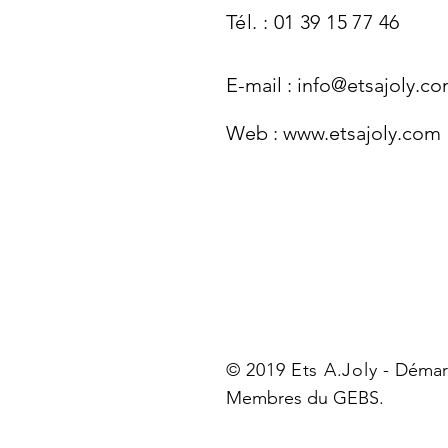
Tél. : 01 39 15 77 46
E-mail :
info@etsajoly.c
Web :
www.etsajoly.com
© 2019 Ets A.Joly -
Démarc
Membres du GEBS.