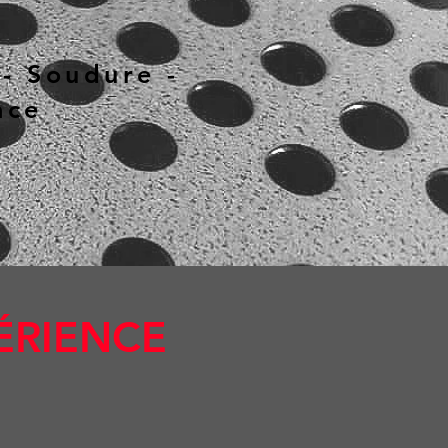
 - Soudure -
ace
PÉRIENCE