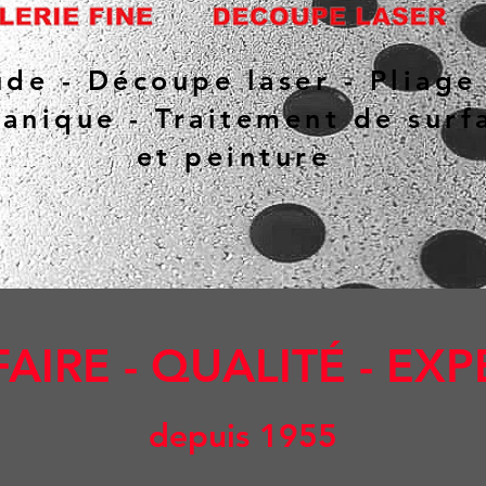
de - Découpe laser - Pliage
anique - Traitement de surf
et peinture
FAIRE - QUALITÉ - EX
depuis 1955