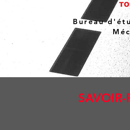
Bureau d'étu
Méc
SAVOIR-