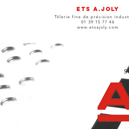
Ets A.Joly
Tôlerie fine
de précision indust
01 39 15 77 46
www.etsajoly.com
S